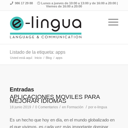
986 17 29 88
Lunes a jueves de 10:00 a 13:00 y de 16:00 a 20:00 |
Viernes de 16:00 a 20:00
Listado de la etiqueta: apps
Usted está aquí:
Inicio
/
Blog
/
apps
Entradas
APLICACIONES MÓVILES PARA
MEJORAR IDIOMAS
/
/
/
18 junio 2019
0 Comentarios
en
Formación
por
e-lingua
Es un hecho que hoy en día, en el mundo globalizado en
el que vivimos, es cada vez más importante dominar