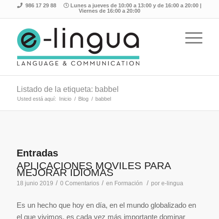
986 17 29 88
Lunes a jueves de 10:00 a 13:00 y de 16:00 a 20:00 |
Viernes de 16:00 a 20:00
Listado de la etiqueta: babbel
Usted está aquí:
Inicio
/
Blog
/
babbel
Entradas
APLICACIONES MÓVILES PARA
MEJORAR IDIOMAS
/
/
/
18 junio 2019
0 Comentarios
en
Formación
por
e-lingua
Es un hecho que hoy en día, en el mundo globalizado en
el que vivimos, es cada vez más importante dominar