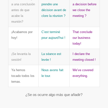
a una conclusión
prendre une
a decision before
antes de que
décision avant de
we close the
acabe la
clore la réunion ?
meeting ?
reunión?
¡Acabamos por
C’est terminé
That conclude
hoy!
pour aujourd’hui !
our business
today!
¡Se levanta la
La séance est
I declare the
sesión!
levée !
meeting closed !
Ya hemos
Nous avons fait
We’ve covered
tocado todos los
le tour.
everything.
temas.
¿Se os ocurre algo más que añadir?