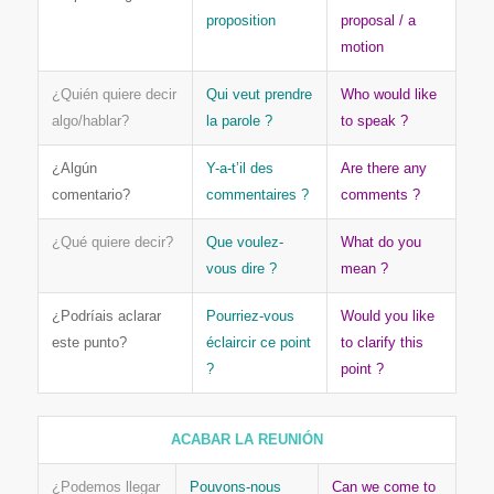
proposition
proposal / a
motion
¿Quién quiere decir
Qui veut prendre
Who would like
algo/hablar?
la parole ?
to speak ?
¿Algún
Y-a-t’il des
Are there any
comentario?
commentaires ?
comments ?
¿Qué quiere decir?
Que voulez-
What do you
vous dire ?
mean ?
¿Podríais aclarar
Pourriez-vous
Would you like
este punto?
éclaircir ce point
to clarify this
?
point ?
ACABAR LA REUNIÓN
¿Podemos llegar
Pouvons-nous
Can we come to