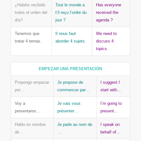
¿Habéis recibido
Tout le monde a
Has everyone
todos el orden del
t’il reçu l’ordre du
received the
día?
jour ?
agenda ?
Tenemos que
Il nous faut
We need to
tratar 4 temas.
aborder 4 sujets.
discuss 4
topics.
EMPEZAR UNA PRESENTACIÓN
Propongo empezar
Je propose de
I suggest I
por…
commencer par…
start with…
Voy a
Je vais vous
I’m going to
presentaros…
présenter…
present…
Hablo en nombre
Je parle au nom de
I speak on
de…
…
behalf of…