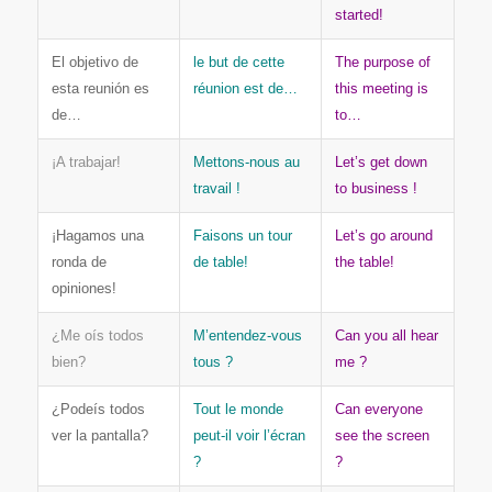
started!
El objetivo de
le but de cette
The purpose of
esta reunión es
réunion est de…
this meeting is
de…
to…
¡A trabajar!
Mettons-nous au
Let’s get down
travail !
to business !
¡Hagamos una
Faisons un tour
Let’s go around
ronda de
de table!
the table!
opiniones!
¿Me oís todos
M’entendez-vous
Can you all hear
bien?
tous ?
me ?
¿Podeís todos
Tout le monde
Can everyone
ver la pantalla?
peut-il voir l’écran
see the screen
?
?