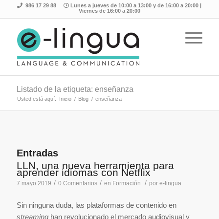
986 17 29 88
Lunes a jueves de 10:00 a 13:00 y de 16:00 a 20:00 |
Viernes de 16:00 a 20:00
Listado de la etiqueta: enseñanza
Usted está aquí:
Inicio
/
Blog
/
enseñanza
Entradas
LLN, una nueva herramienta para
aprender idiomas con Netflix
/
/
/
7 mayo 2019
0 Comentarios
en
Formación
por
e-lingua
Sin ninguna duda, las plataformas de contenido en
streaming
han revolucionado el mercado audiovisual y