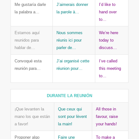
Me gustaría darle
J’aimerais donner
I’d like to
la palabra a…
la parole à…
hand over
to…
Estamos aquí
Nous sommes
We’re here
reunidos para
réunis ici pour
today to
hablar de…
parler de…
discuss…
Convoqué esta
J’ai organisé cette
I’ve called
reunión para…
réunion pour…
this meeting
to…
DURANTE LA REUNIÓN
¡Que levanten la
Que ceux qui
All those in
mano los que están
sont pour lèvent
favour, raise
a favor!
la main!
your hands!
Proponer algo
Faire une
To make a