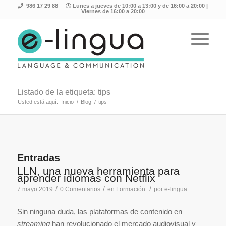
986 17 29 88
Lunes a jueves de 10:00 a 13:00 y de 16:00 a 20:00 |
Viernes de 16:00 a 20:00
Listado de la etiqueta: tips
Usted está aquí:
Inicio
/
Blog
/
tips
Entradas
LLN, una nueva herramienta para
aprender idiomas con Netflix
/
/
/
7 mayo 2019
0 Comentarios
en
Formación
por
e-lingua
Sin ninguna duda, las plataformas de contenido en
streaming
han revolucionado el mercado audiovisual y