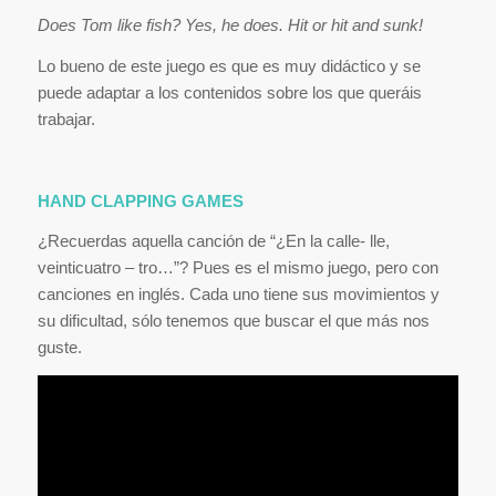
Does Tom like fish? Yes, he does. Hit or hit and sunk!
Lo bueno de este juego es que es muy didáctico y se
puede adaptar a los contenidos sobre los que queráis
trabajar.
HAND CLAPPING GAMES
¿Recuerdas aquella canción de “¿En la calle- lle,
veinticuatro – tro…”? Pues es el mismo juego, pero con
canciones en inglés. Cada uno tiene sus movimientos y
su dificultad, sólo tenemos que buscar el que más nos
guste.