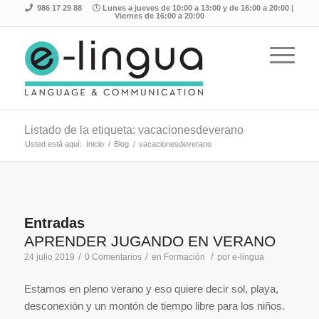
986 17 29 88
Lunes a jueves de 10:00 a 13:00 y de 16:00 a 20:00 |
Viernes de 16:00 a 20:00
Listado de la etiqueta: vacacionesdeverano
Usted está aquí:
Inicio
/
Blog
/
vacacionesdeverano
Entradas
APRENDER JUGANDO EN VERANO
/
/
/
24 julio 2019
0 Comentarios
en
Formación
por
e-lingua
Estamos en pleno verano y eso quiere decir sol, playa,
desconexión y un montón de tiempo libre para los niños.