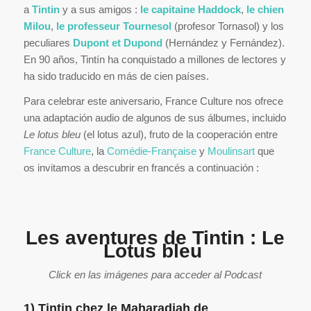
a
Tintin
y a sus amigos :
le capitaine Haddock
,
le chien
Milou
,
le professeur Tournesol
(profesor Tornasol) y los
peculiares
Dupont et Dupond
(Hernández y Fernández).
En 90 años, Tintín ha conquistado a millones de lectores y
ha sido traducido en más de cien países.
Para celebrar este aniversario, France Culture nos ofrece
una adaptación audio de algunos de sus álbumes, incluido
Le lotus bleu
(el lotus azul), fruto de la cooperación entre
France Culture
, la
Comédie-Française
y
Moulinsart
que
os invitamos a descubrir en francés a continuación :
Les aventures de Tintin : Le
Lotus bleu
Click en las imágenes para acceder al Podcast
1) Tintin chez le Maharadjah de